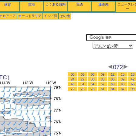
落雷
空港
よくある質問
言語
連絡先
ニュースレ
ー
オセアニア
オーストラリア
インド洋
その他
072
00
03
06
09
12
15
18
UTC）
24
27
30
33
36
39
42
48
51
54
57
60
63
66
72
75
78
81
84
87
90