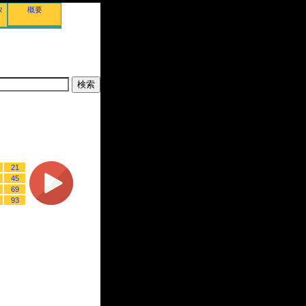
タ
概要
21
45
69
93