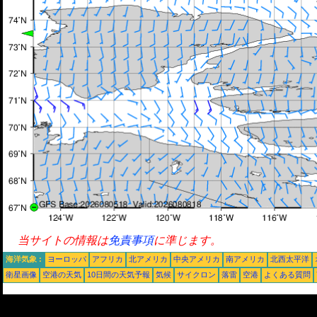
当サイトの情報は
免責事項
に準じます。
海洋気象 :
ヨーロッパ
アフリカ
北アメリカ
中央アメリカ
南アメリカ
北西太平洋
衛星画像
空港の天気
10日間の天気予報
気候
サイクロン
落雷
空港
よくある質問