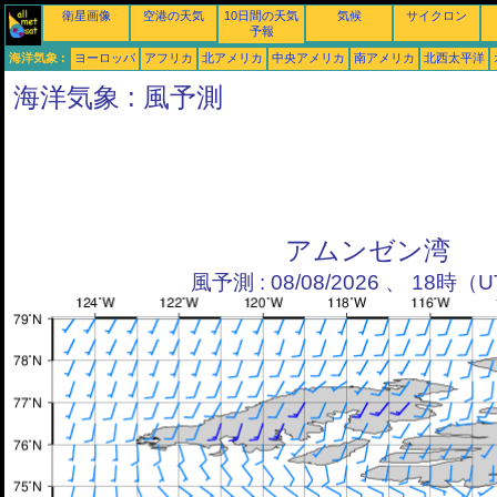
衛星画像
空港の天気
10日間の天気
気候
サイクロン
予報
海洋気象 :
ヨーロッパ
アフリカ
北アメリカ
中央アメリカ
南アメリカ
北西太平洋
海洋気象 : 風予測
アムンゼン湾
風予測 : 08/08/2026 、 18時（