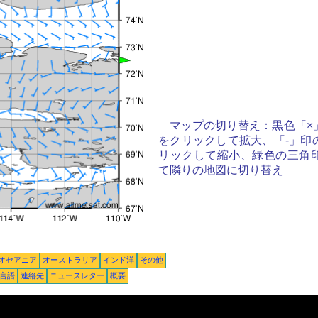
マップの切り替え：黒色「×
をクリックして拡大、「-」印
リックして縮小、緑色の三角
て隣りの地図に切り替え
オセアニア
オーストラリア
インド洋
その他
言語
連絡先
ニュースレター
概要