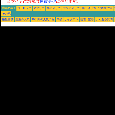
当サイトの情報は
免責事項
に準じます。
海洋気象 :
ヨーロッパ
アフリカ
北アメリカ
中央アメリカ
南アメリカ
北西太平洋
その他
衛星画像
空港の天気
10日間の天気予報
気候
サイクロン
落雷
空港
よくある質問