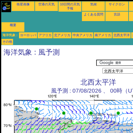
衛星画像
空港の天気
10日間の天気
気候
サイクロン
予報
よくある質問
言語
概要
海洋気象 :
ヨーロッパ
アフリカ
北アメリカ
中央アメリカ
南アメリカ
北西太平洋
その他
海洋気象 : 風予測
北西太平洋
風予測 : 07/08/2026 、 00時（