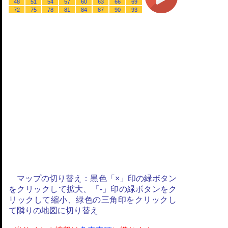
48
51
54
57
60
63
66
69
72
75
78
81
84
87
90
93
マップの切り替え：黒色「×」印の緑ボタン
をクリックして拡大、「-」印の緑ボタンをク
リックして縮小、緑色の三角印をクリックし
て隣りの地図に切り替え