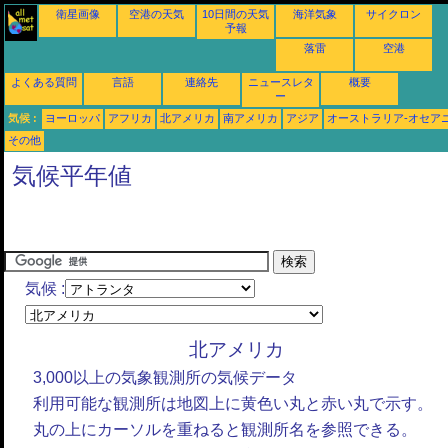
衛星画像
空港の天気
10日間の天気
海洋気象
サイクロン
予報
落雷
空港
よくある質問
言語
連絡先
ニュースレタ
概要
ー
気候 :
ヨーロッパ
アフリカ
北アメリカ
南アメリカ
アジア
オーストラリア-オセア
その他
気候平年値
気候 :
北アメリカ
3,000以上の気象観測所の気候データ
利用可能な観測所は地図上に黄色い丸と赤い丸で示す。
丸の上にカーソルを重ねると観測所名を参照できる。