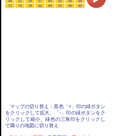
48
51
54
57
60
63
66
69
72
75
78
81
84
87
90
93
マップの切り替え：黒色「×」印の緑ボタン
をクリックして拡大、「-」印の緑ボタンをク
リックして縮小、緑色の三角印をクリックし
て隣りの地図に切り替え