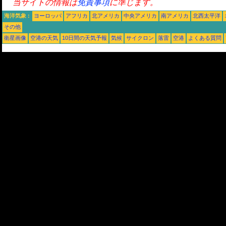
当サイトの情報は
免責事項
に準じます。
海洋気象 :
ヨーロッパ
アフリカ
北アメリカ
中央アメリカ
南アメリカ
北西太平洋
その他
衛星画像
空港の天気
10日間の天気予報
気候
サイクロン
落雷
空港
よくある質問