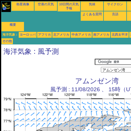
衛星画像
空港の天気
10日間の天気
気候
サイクロン
予報
よくある質問
言語
概要
海洋気象 :
ヨーロッパ
アフリカ
北アメリカ
中央アメリカ
南アメリカ
北西太平洋
その他
海洋気象 : 風予測
アムンゼン湾
風予測 : 11/08/2026 、 15時（