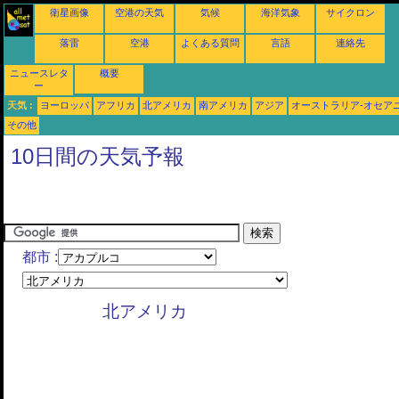
衛星画像
空港の天気
気候
海洋気象
サイクロン
落雷
空港
よくある質問
言語
連絡先
ニュースレタ
概要
ー
天気 :
ヨーロッパ
アフリカ
北アメリカ
南アメリカ
アジア
オーストラリア-オセア
その他
10日間の天気予報
都市 :
北アメリカ