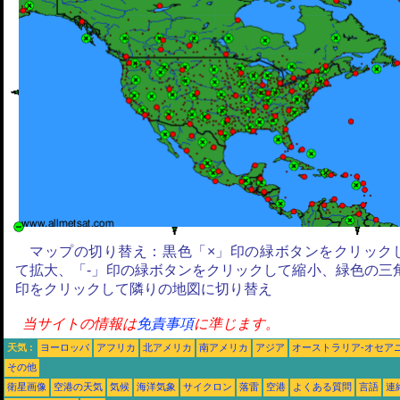
マップの切り替え：黒色「×」印の緑ボタンをクリック
て拡大、「-」印の緑ボタンをクリックして縮小、緑色の三
印をクリックして隣りの地図に切り替え
当サイトの情報は
免責事項
に準じます。
天気 :
ヨーロッパ
アフリカ
北アメリカ
南アメリカ
アジア
オーストラリア-オセア
その他
衛星画像
空港の天気
気候
海洋気象
サイクロン
落雷
空港
よくある質問
言語
連