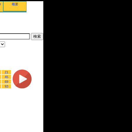
タ
概要
21
45
69
93