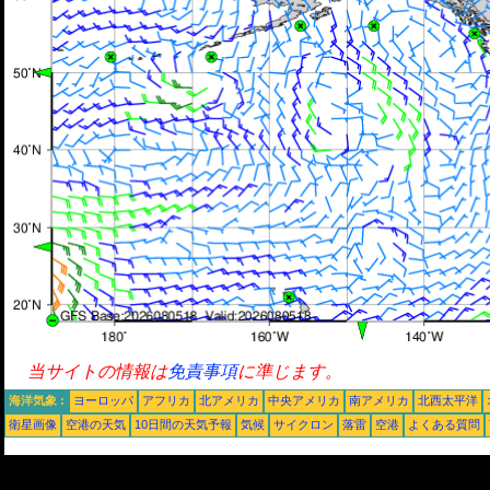
当サイトの情報は
免責事項
に準じます。
海洋気象 :
ヨーロッパ
アフリカ
北アメリカ
中央アメリカ
南アメリカ
北西太平洋
衛星画像
空港の天気
10日間の天気予報
気候
サイクロン
落雷
空港
よくある質問