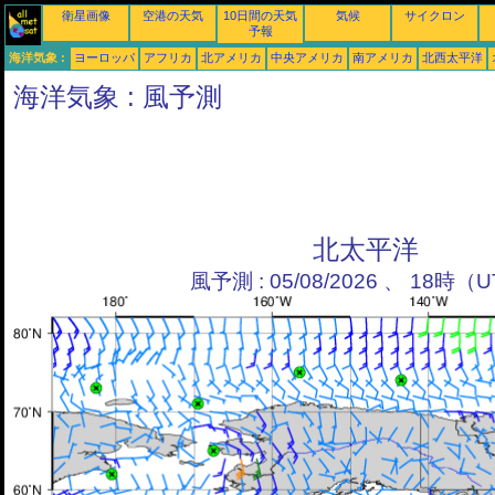
衛星画像
空港の天気
10日間の天気
気候
サイクロン
予報
海洋気象 :
ヨーロッパ
アフリカ
北アメリカ
中央アメリカ
南アメリカ
北西太平洋
海洋気象 : 風予測
北太平洋
風予測 : 05/08/2026 、 18時（