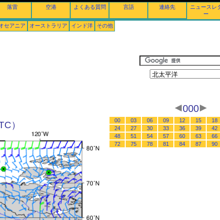
落雷
空港
よくある質問
言語
連絡先
ニュースレ
ー
オセアニア
オーストラリア
インド洋
その他
000
00
03
06
09
12
15
18
UTC）
24
27
30
33
36
39
42
48
51
54
57
60
63
66
72
75
78
81
84
87
90