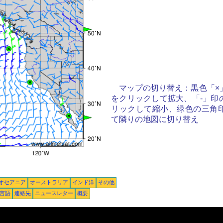
マップの切り替え：黒色「×
をクリックして拡大、「-」印
リックして縮小、緑色の三角
て隣りの地図に切り替え
オセアニア
オーストラリア
インド洋
その他
言語
連絡先
ニュースレター
概要