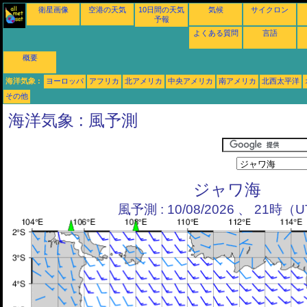
衛星画像
空港の天気
10日間の天気
気候
サイクロン
予報
よくある質問
言語
概要
海洋気象 :
ヨーロッパ
アフリカ
北アメリカ
中央アメリカ
南アメリカ
北西太平洋
その他
海洋気象 : 風予測
ジャワ海
風予測 : 10/08/2026 、 21時（