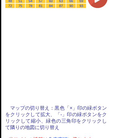
48
51
54
57
60
63
66
69
72
75
78
81
84
87
90
93
マップの切り替え：黒色「×」印の緑ボタン
をクリックして拡大、「-」印の緑ボタンをク
リックして縮小、緑色の三角印をクリックし
て隣りの地図に切り替え