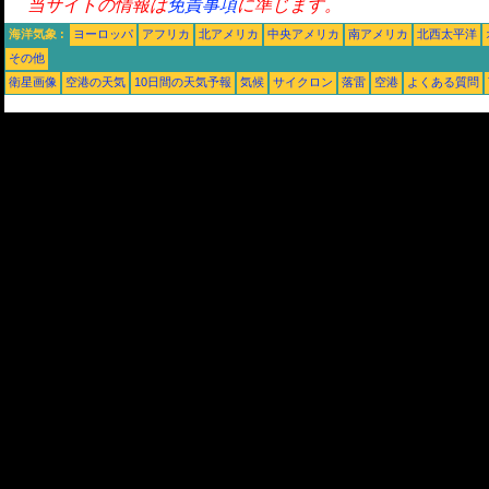
当サイトの情報は
免責事項
に準じます。
海洋気象 :
ヨーロッパ
アフリカ
北アメリカ
中央アメリカ
南アメリカ
北西太平洋
その他
衛星画像
空港の天気
10日間の天気予報
気候
サイクロン
落雷
空港
よくある質問