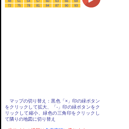
48
51
54
57
60
63
66
69
72
75
78
81
84
87
90
93
マップの切り替え：黒色「×」印の緑ボタン
をクリックして拡大、「-」印の緑ボタンをク
リックして縮小、緑色の三角印をクリックし
て隣りの地図に切り替え