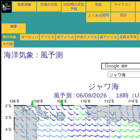
衛星画像
空港の天気
10日間の天気
気候
サイクロン
予報
よくある質問
言語
概要
海洋気象 :
ヨーロッパ
アフリカ
北アメリカ
中央アメリカ
南アメリカ
北西太平洋
その他
海洋気象 : 風予測
ジャワ海
風予測 : 06/08/2026 、 18時（