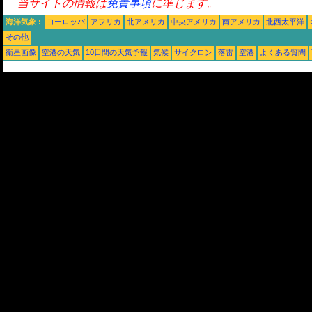
当サイトの情報は
免責事項
に準じます。
海洋気象 :
ヨーロッパ
アフリカ
北アメリカ
中央アメリカ
南アメリカ
北西太平洋
その他
衛星画像
空港の天気
10日間の天気予報
気候
サイクロン
落雷
空港
よくある質問