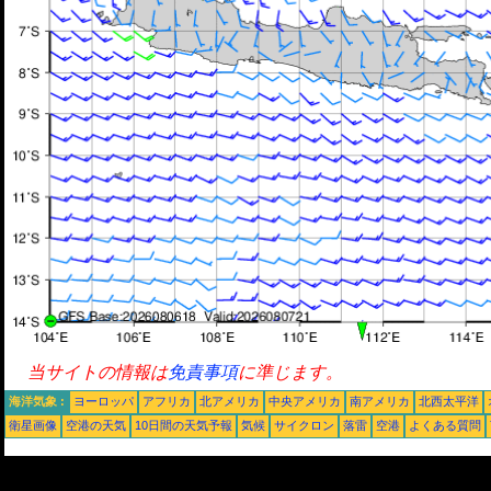
当サイトの情報は
免責事項
に準じます。
海洋気象 :
ヨーロッパ
アフリカ
北アメリカ
中央アメリカ
南アメリカ
北西太平洋
衛星画像
空港の天気
10日間の天気予報
気候
サイクロン
落雷
空港
よくある質問