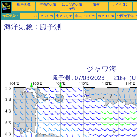
衛星画像
空港の天気
10日間の天気
気候
サイクロン
予報
海洋気象 :
ヨーロッパ
アフリカ
北アメリカ
中央アメリカ
南アメリカ
北西太平洋
海洋気象 : 風予測
ジャワ海
風予測 : 07/08/2026 、 21時（