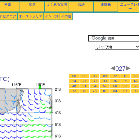
落雷
空港
よくある質問
言語
連絡先
ニュースレ
ー
オセアニア
オーストラリア
インド洋
その他
027
00
03
06
09
12
15
18
UTC）
24
27
30
33
36
39
42
48
51
54
57
60
63
66
72
75
78
81
84
87
90