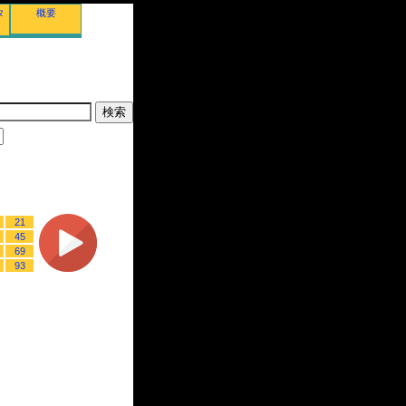
タ
概要
21
45
69
93