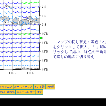
マップの切り替え：黒色「×
をクリックして拡大、「-」印
リックして縮小、緑色の三角
て隣りの地図に切り替え
オセアニア
オーストラリア
インド洋
その他
言語
連絡先
ニュースレター
概要