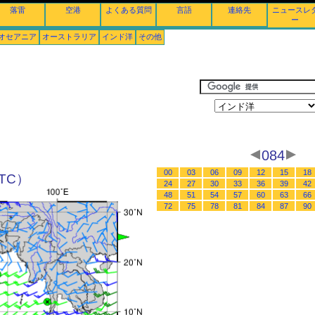
落雷
空港
よくある質問
言語
連絡先
ニュースレ
ー
オセアニア
オーストラリア
インド洋
その他
084
00
03
06
09
12
15
18
UTC）
24
27
30
33
36
39
42
48
51
54
57
60
63
66
72
75
78
81
84
87
90