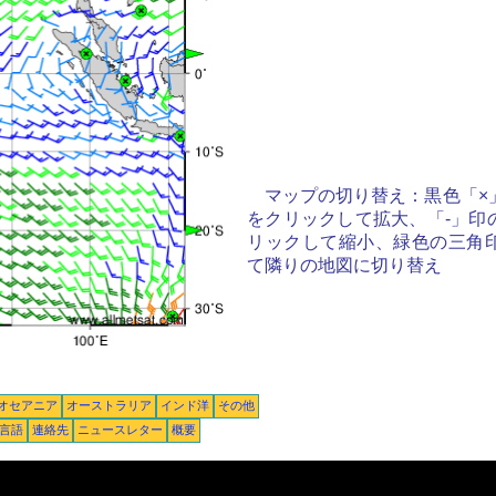
マップの切り替え：黒色「×
をクリックして拡大、「-」印
リックして縮小、緑色の三角
て隣りの地図に切り替え
オセアニア
オーストラリア
インド洋
その他
言語
連絡先
ニュースレター
概要