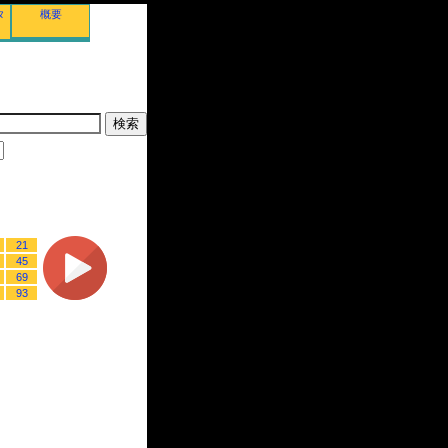
タ
概要
21
45
69
93