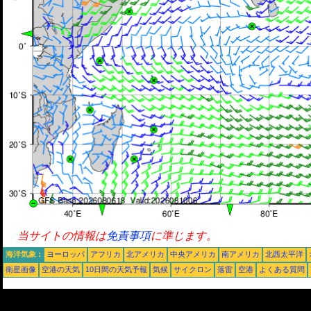
当サイトの情報は
免責事項
に準じます。
海洋気象 :
ヨーロッパ
アフリカ
北アメリカ
中央アメリカ
南アメリカ
北西太平洋
衛星画像
空港の天気
10日間の天気予報
気候
サイクロン
落雷
空港
よくある質問