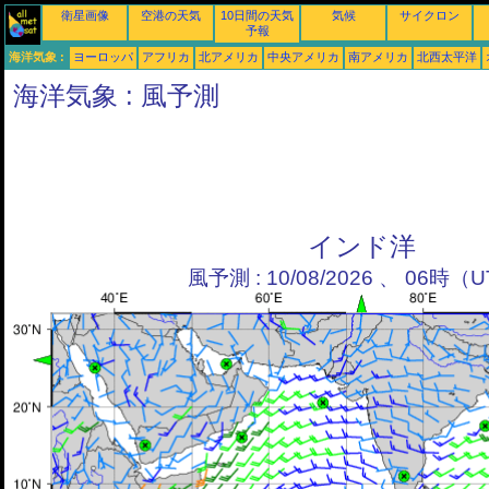
衛星画像
空港の天気
10日間の天気
気候
サイクロン
予報
海洋気象 :
ヨーロッパ
アフリカ
北アメリカ
中央アメリカ
南アメリカ
北西太平洋
海洋気象 : 風予測
インド洋
風予測 : 10/08/2026 、 06時（