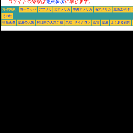
当サイトの情報は
免責事項
に準じます。
海洋気象 :
ヨーロッパ
アフリカ
北アメリカ
中央アメリカ
南アメリカ
北西太平洋
その他
衛星画像
空港の天気
10日間の天気予報
気候
サイクロン
落雷
空港
よくある質問