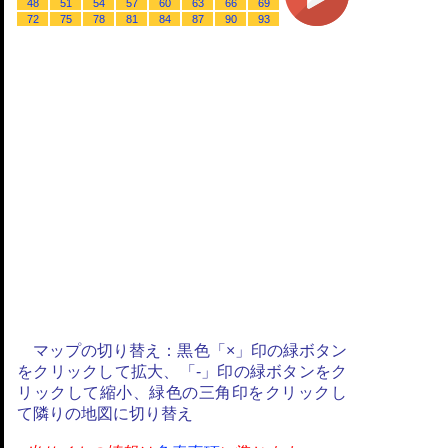
48
51
54
57
60
63
66
69
72
75
78
81
84
87
90
93
マップの切り替え：黒色「×」印の緑ボタン
をクリックして拡大、「-」印の緑ボタンをク
リックして縮小、緑色の三角印をクリックし
て隣りの地図に切り替え