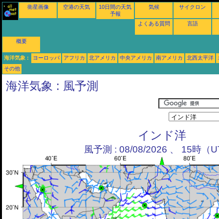
衛星画像
空港の天気
10日間の天気
気候
サイクロン
予報
よくある質問
言語
概要
海洋気象 :
ヨーロッパ
アフリカ
北アメリカ
中央アメリカ
南アメリカ
北西太平洋
その他
海洋気象 : 風予測
インド洋
風予測 : 08/08/2026 、 15時（