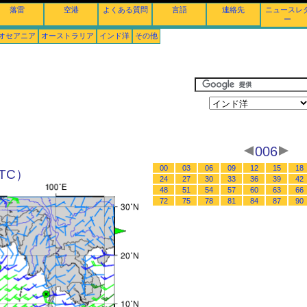
落雷
空港
よくある質問
言語
連絡先
ニュースレ
ー
オセアニア
オーストラリア
インド洋
その他
006
00
03
06
09
12
15
18
UTC）
24
27
30
33
36
39
42
48
51
54
57
60
63
66
72
75
78
81
84
87
90