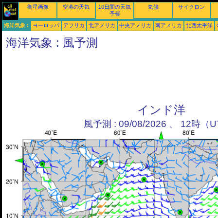
衛星画像
空港の天気
10日間の天気
気候
サイクロン
予報
海洋気象 :
ヨーロッパ
アフリカ
北アメリカ
中央アメリカ
南アメリカ
北西太平洋
海洋気象 : 風予測
インド洋
風予測 : 09/08/2026 、 12時（