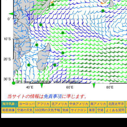
当サイトの情報は
免責事項
に準じます。
海洋気象 :
ヨーロッパ
アフリカ
北アメリカ
中央アメリカ
南アメリカ
北西太平洋
衛星画像
空港の天気
10日間の天気予報
気候
サイクロン
落雷
空港
よくある質問