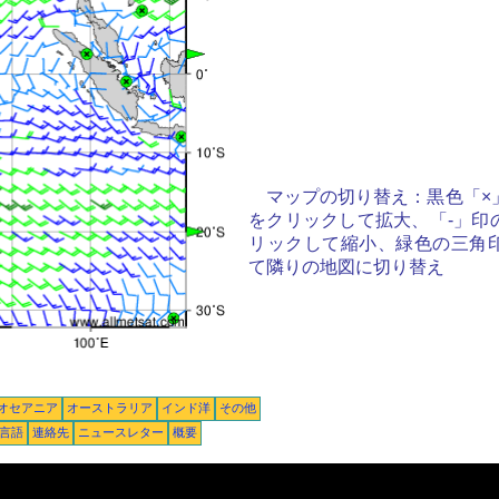
マップの切り替え：黒色「×
をクリックして拡大、「-」印
リックして縮小、緑色の三角
て隣りの地図に切り替え
オセアニア
オーストラリア
インド洋
その他
言語
連絡先
ニュースレター
概要