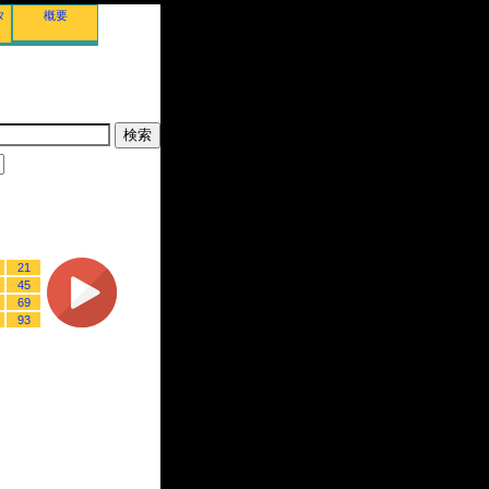
タ
概要
21
45
69
93