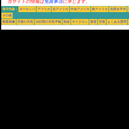
当サイトの情報は
免責事項
に準じます。
海洋気象 :
ヨーロッパ
アフリカ
北アメリカ
中央アメリカ
南アメリカ
北西太平洋
その他
衛星画像
空港の天気
10日間の天気予報
気候
サイクロン
落雷
空港
よくある質問