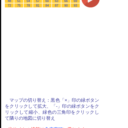
48
51
54
57
60
63
66
69
72
75
78
81
84
87
90
93
マップの切り替え：黒色「×」印の緑ボタン
をクリックして拡大、「-」印の緑ボタンをク
リックして縮小、緑色の三角印をクリックし
て隣りの地図に切り替え