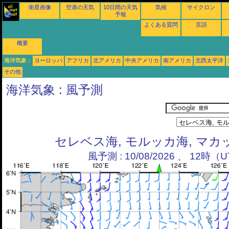
衛星画像
空港の天気
10日間の天気
気候
サイクロン
予報
よくある質問
言語
概要
海洋気象 :
ヨーロッパ
アフリカ
北アメリカ
中央アメリカ
南アメリカ
北西太平洋
その他
海洋気象 : 風予測
セレベス海, モルッカ海, マ
風予測 : 10/08/2026 、 12時（