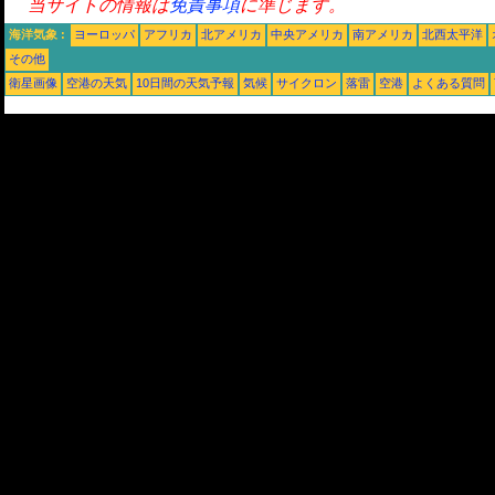
当サイトの情報は
免責事項
に準じます。
海洋気象 :
ヨーロッパ
アフリカ
北アメリカ
中央アメリカ
南アメリカ
北西太平洋
その他
衛星画像
空港の天気
10日間の天気予報
気候
サイクロン
落雷
空港
よくある質問