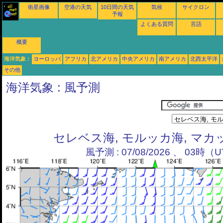
衛星画像
空港の天気
10日間の天気
気候
サイクロン
予報
よくある質問
言語
概要
海洋気象 :
ヨーロッパ
アフリカ
北アメリカ
中央アメリカ
南アメリカ
北西太平洋
その他
海洋気象 : 風予測
セレベス海, モルッカ海, マ
風予測 : 07/08/2026 、 03時（