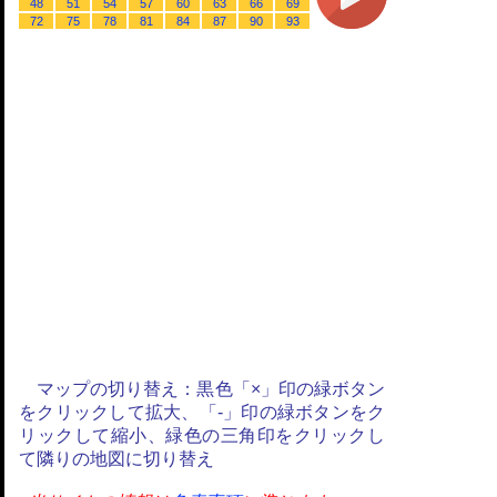
48
51
54
57
60
63
66
69
72
75
78
81
84
87
90
93
マップの切り替え：黒色「×」印の緑ボタン
をクリックして拡大、「-」印の緑ボタンをク
リックして縮小、緑色の三角印をクリックし
て隣りの地図に切り替え