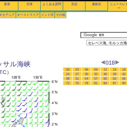
落雷
空港
よくある質問
言語
連絡先
ニュースレ
ー
オセアニア
オーストラリア
インド洋
その他
018
カッサル海峡
00
03
06
09
12
15
18
UTC）
24
27
30
33
36
39
42
48
51
54
57
60
63
66
72
75
78
81
84
87
90