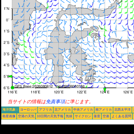
当サイトの情報は
免責事項
に準じます。
海洋気象 :
ヨーロッパ
アフリカ
北アメリカ
中央アメリカ
南アメリカ
北西太平洋
衛星画像
空港の天気
10日間の天気予報
気候
サイクロン
落雷
空港
よくある質問