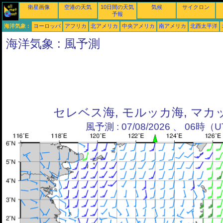
衛星画像
空港の天気
10日間の天気
気候
サイクロン
予報
海洋気象 :
ヨーロッパ
アフリカ
北アメリカ
中央アメリカ
南アメリカ
北西太平洋
海洋気象 : 風予測
セレベス海, モルッカ海, マ
風予測 : 07/08/2026 、 06時（