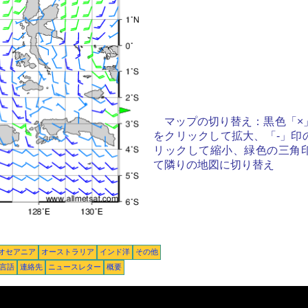
マップの切り替え：黒色「×
をクリックして拡大、「-」印
リックして縮小、緑色の三角
て隣りの地図に切り替え
オセアニア
オーストラリア
インド洋
その他
言語
連絡先
ニュースレター
概要