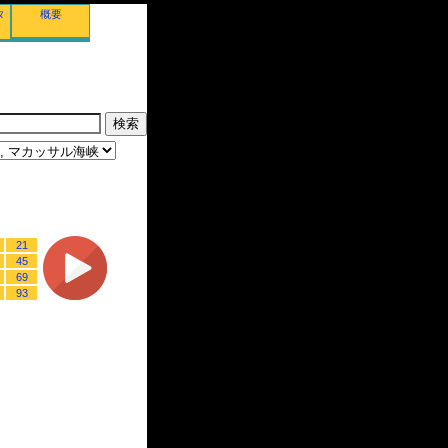
タ
概要
21
45
69
93