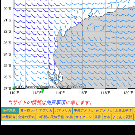
当サイトの情報は
免責事項
に準じます。
海洋気象 :
ヨーロッパ
アフリカ
北アメリカ
中央アメリカ
南アメリカ
北西太平洋
衛星画像
空港の天気
10日間の天気予報
気候
サイクロン
落雷
空港
よくある質問