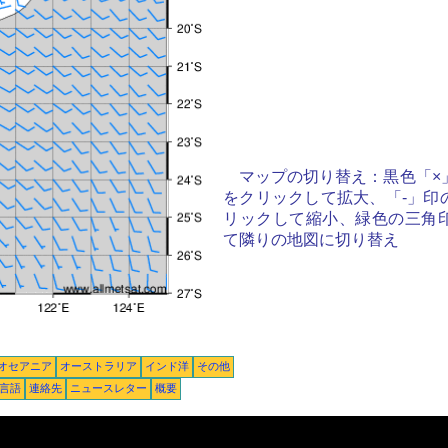
マップの切り替え：黒色「×
をクリックして拡大、「-」印
リックして縮小、緑色の三角
て隣りの地図に切り替え
オセアニア
オーストラリア
インド洋
その他
言語
連絡先
ニュースレター
概要