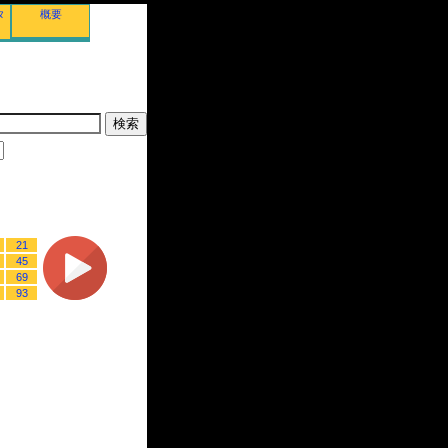
タ
概要
21
45
69
93