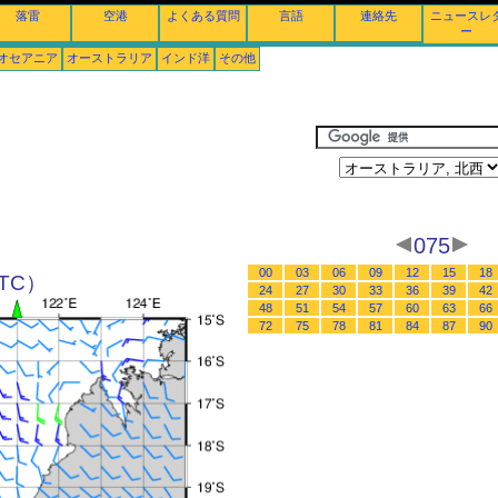
落雷
空港
よくある質問
言語
連絡先
ニュースレ
ー
オセアニア
オーストラリア
インド洋
その他
075
西
00
03
06
09
12
15
18
UTC）
24
27
30
33
36
39
42
48
51
54
57
60
63
66
72
75
78
81
84
87
90