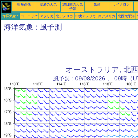
衛星画像
空港の天気
10日間の天気
気候
サイクロン
予報
海洋気象 :
ヨーロッパ
アフリカ
北アメリカ
中央アメリカ
南アメリカ
北西太平洋
海洋気象 : 風予測
オーストラリア, 北
風予測 : 09/08/2026 、 09時（