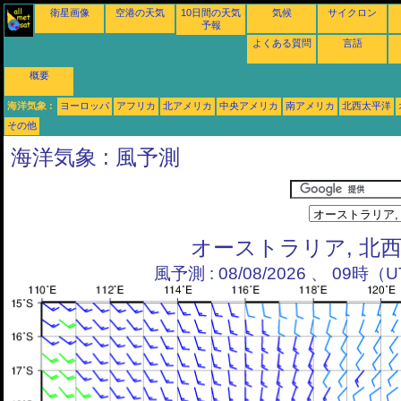
衛星画像
空港の天気
10日間の天気
気候
サイクロン
予報
よくある質問
言語
概要
海洋気象 :
ヨーロッパ
アフリカ
北アメリカ
中央アメリカ
南アメリカ
北西太平洋
その他
海洋気象 : 風予測
オーストラリア, 北
風予測 : 08/08/2026 、 09時（