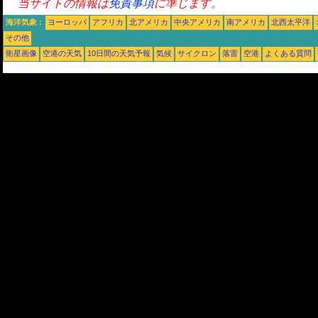
当サイトの情報は
免責事項
に準じます。
海洋気象 :
ヨーロッパ
アフリカ
北アメリカ
中央アメリカ
南アメリカ
北西太平洋
その他
衛星画像
空港の天気
10日間の天気予報
気候
サイクロン
落雷
空港
よくある質問