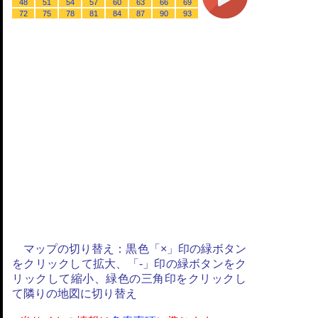
48
51
54
57
60
63
66
69
72
75
78
81
84
87
90
93
マップの切り替え：黒色「×」印の緑ボタン
をクリックして拡大、「-」印の緑ボタンをク
リックして縮小、緑色の三角印をクリックし
て隣りの地図に切り替え