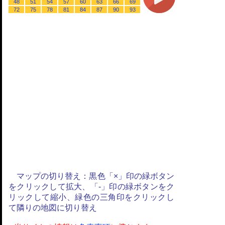
48
51
54
57
60
63
66
69
72
75
78
81
84
87
90
93
マップの切り替え：黒色「×」印の緑ボタン
をクリックして拡大、「-」印の緑ボタンをク
リックして縮小、緑色の三角印をクリックし
て隣りの地図に切り替え