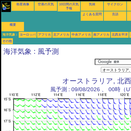
衛星画像
空港の天気
10日間の天気
気候
サイクロン
予報
よくある質問
言語
概要
海洋気象 :
ヨーロッパ
アフリカ
北アメリカ
中央アメリカ
南アメリカ
北西太平洋
その他
海洋気象 : 風予測
オーストラリア, 北
風予測 : 09/08/2026 、 00時（