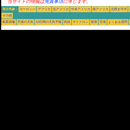
当サイトの情報は
免責事項
に準じます。
海洋気象 :
ヨーロッパ
アフリカ
北アメリカ
中央アメリカ
南アメリカ
北西太平洋
その他
衛星画像
空港の天気
10日間の天気予報
気候
サイクロン
落雷
空港
よくある質問