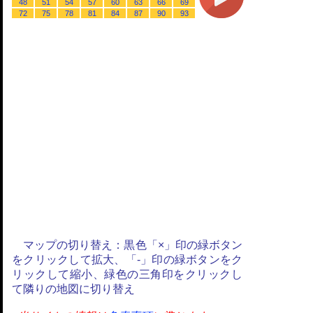
48
51
54
57
60
63
66
69
72
75
78
81
84
87
90
93
マップの切り替え：黒色「×」印の緑ボタン
をクリックして拡大、「-」印の緑ボタンをク
リックして縮小、緑色の三角印をクリックし
て隣りの地図に切り替え