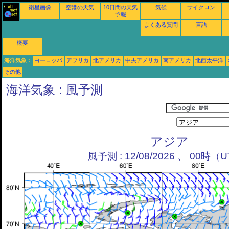
衛星画像
空港の天気
10日間の天気
気候
サイクロン
予報
よくある質問
言語
概要
海洋気象 :
ヨーロッパ
アフリカ
北アメリカ
中央アメリカ
南アメリカ
北西太平洋
その他
海洋気象 : 風予測
アジア
風予測 : 12/08/2026 、 00時（