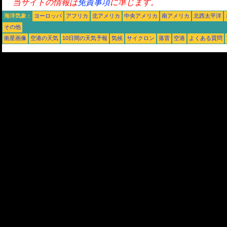
当サイトの情報は
免責事項
に準じます。
海洋気象 :
ヨーロッパ
アフリカ
北アメリカ
中央アメリカ
南アメリカ
北西太平洋
その他
衛星画像
空港の天気
10日間の天気予報
気候
サイクロン
落雷
空港
よくある質問