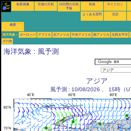
衛星画像
空港の天気
10日間の天気
気候
サイクロン
予報
よくある質問
言語
概要
海洋気象 :
ヨーロッパ
アフリカ
北アメリカ
中央アメリカ
南アメリカ
北西太平洋
その他
海洋気象 : 風予測
アジア
風予測 : 10/08/2026 、 15時（