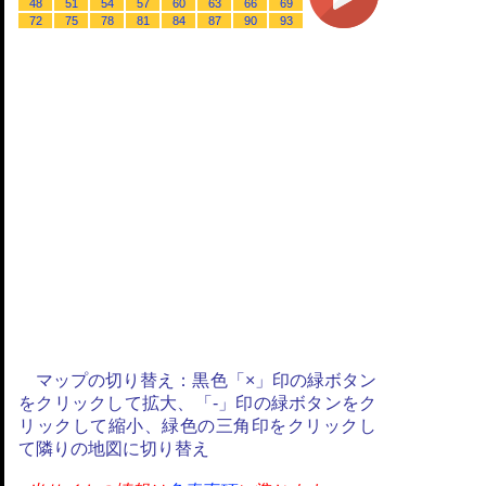
48
51
54
57
60
63
66
69
72
75
78
81
84
87
90
93
マップの切り替え：黒色「×」印の緑ボタン
をクリックして拡大、「-」印の緑ボタンをク
リックして縮小、緑色の三角印をクリックし
て隣りの地図に切り替え