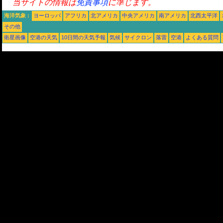
当サイトの情報は
免責事項
に準じます。
海洋気象 :
ヨーロッパ
アフリカ
北アメリカ
中央アメリカ
南アメリカ
北西太平洋
その他
衛星画像
空港の天気
10日間の天気予報
気候
サイクロン
落雷
空港
よくある質問