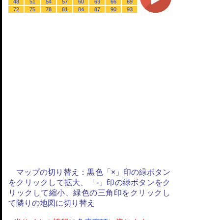
48
51
54
57
60
63
66
69
72
75
78
81
84
87
90
93
マップの切り替え：黒色「×」印の緑ボタン
をクリックして拡大、「-」印の緑ボタンをク
リックして縮小、緑色の三角印をクリックし
て隣りの地図に切り替え