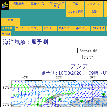
衛星画像
空港の天気
10日間の天気
気候
サイクロン
予報
よくある質問
言語
概要
海洋気象 :
ヨーロッパ
アフリカ
北アメリカ
中央アメリカ
南アメリカ
北西太平洋
その他
海洋気象 : 風予測
アジア
風予測 : 10/08/2026 、 09時（