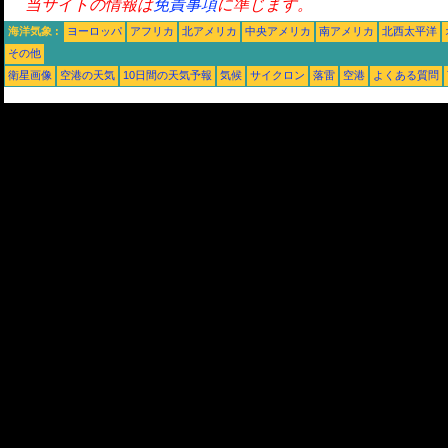
当サイトの情報は
免責事項
に準じます。
海洋気象 :
ヨーロッパ
アフリカ
北アメリカ
中央アメリカ
南アメリカ
北西太平洋
その他
衛星画像
空港の天気
10日間の天気予報
気候
サイクロン
落雷
空港
よくある質問