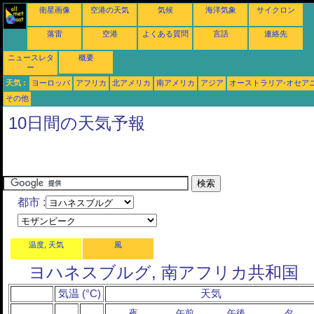
衛星画像
空港の天気
気候
海洋気象
サイクロン
落雷
空港
よくある質問
言語
連絡先
ニュースレタ
概要
ー
天気 :
ヨーロッパ
アフリカ
北アメリカ
南アメリカ
アジア
オーストラリア-オセア
その他
10日間の天気予報
都市 :
温度, 天気
風
ヨハネスブルグ, 南アフリカ共和国
気温 (°C)
天気
夜
午前
午後
夕