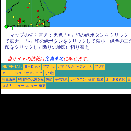
マップの切り替え：黒色「×」印の緑ボタンをクリック
て拡大、「-」印の緑ボタンをクリックして縮小、緑色の三
印をクリックして隣りの地図に切り替え
当サイトの情報は
免責事項
に準じます。
METAR-TAF:
ヨーロッパ
アフリカ
北アメリカ
南アメリカ
アジア
オーストラリア-オセアニア
その他
衛星画像
10日間の天気予報
気候
海洋気象
サイクロン
落雷
空港
よくある質問
言
連絡先
ニュースレター
概要