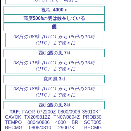
視程:
4000
m
高度
500
ftの
雲は散在している
靄
08日の 08時（UTC）から 08日の 10時
（UTC）まで徐々に
西/北西
の風
7
kt
08日の 11時（UTC）から 08日の 13時
（UTC）まで徐々に
変向風
3
kt
08日の 18時（UTC）から 08日の 20時
（UTC）まで徐々に
西/北西
の風
8
kt
TAF:
FAOR 072200Z 0800/0906 35010KT
CAVOK TX20/0812Z TN07/0804Z PROB30
TEMPO 0804/0806 4000 BR SCT005
BECMG 0808/0810 29007KT BECMG