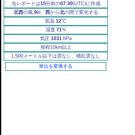
当レポートは
15
分前の
07:30
(UTC)に作成
北西
の風
9
kt、
西
から
北
の間で変化する
気温
12
°C
湿度
71
%
気圧
1031
hPa
視程10km以上
1,500メートル以下は雲なし、積乱雲なし
単位を変換する