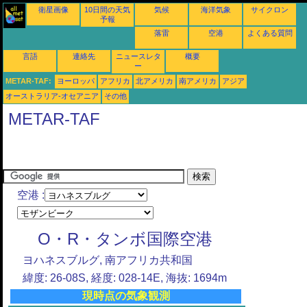
衛星画像
10日間の天気
気候
海洋気象
サイクロン
予報
落雷
空港
よくある質問
言語
連絡先
ニュースレタ
概要
ー
METAR-TAF:
ヨーロッパ
アフリカ
北アメリカ
南アメリカ
アジア
オーストラリア-オセアニア
その他
METAR-TAF
空港 :
O・R・タンボ国際空港
ヨハネスブルグ, 南アフリカ共和国
緯度: 26-08S, 経度: 028-14E, 海抜: 1694m
現時点の気象観測