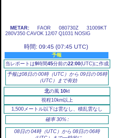
METAR:
FAOR 080730Z 31009KT
280V350 CAVOK 12/07 Q1031 NOSIG
時間: 09:45 (07:45 UTC)
予報
当レポートは
9
時間
45
分前の
22:00
(UTC)に作成
予報は08日の 00時（UTC）から 09日の 06時
（UTC）まで有効
北
の風
10
kt
視程10km以上
1,500メートル以下は雲なし、積乱雲なし
確率 30% :
08日の 04時（UTC）から 08日の 06時
（UTC）まで一時的に