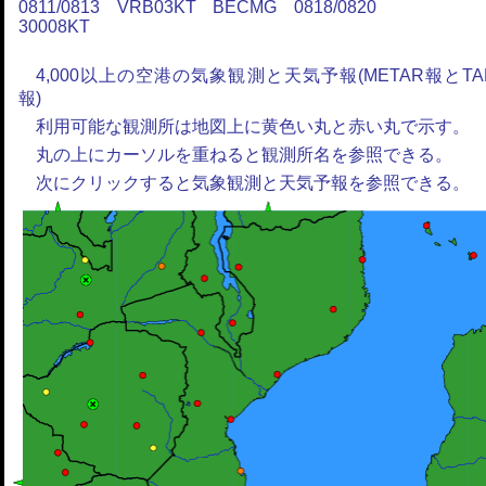
0811/0813 VRB03KT BECMG 0818/0820
30008KT
4,000以上の空港の気象観測と天気予報(METAR報とTA
報)
利用可能な観測所は地図上に黄色い丸と赤い丸で示す。
丸の上にカーソルを重ねると観測所名を参照できる。
次にクリックすると気象観測と天気予報を参照できる。