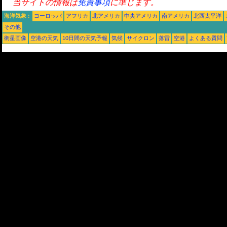
当サイトの情報は
免責事項
に準じます。
海洋気象 :
ヨーロッパ
アフリカ
北アメリカ
中央アメリカ
南アメリカ
北西太平洋
その他
衛星画像
空港の天気
10日間の天気予報
気候
サイクロン
落雷
空港
よくある質問