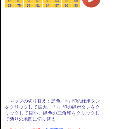
48
51
54
57
60
63
66
69
72
75
78
81
84
87
90
93
マップの切り替え：黒色「×」印の緑ボタン
をクリックして拡大、「-」印の緑ボタンをク
リックして縮小、緑色の三角印をクリックし
て隣りの地図に切り替え