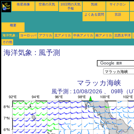
衛星画像
空港の天気
10日間の天気
気候
サイクロン
予報
よくある質問
言語
概要
海洋気象 :
ヨーロッパ
アフリカ
北アメリカ
中央アメリカ
南アメリカ
北西太平洋
その他
海洋気象 : 風予測
マラッカ海峡
風予測 : 10/08/2026 、 09時（