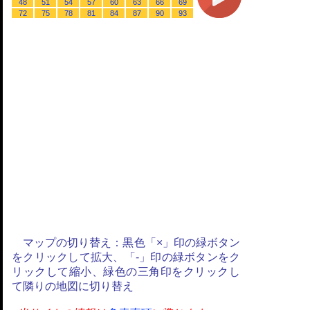
48
51
54
57
60
63
66
69
72
75
78
81
84
87
90
93
マップの切り替え：黒色「×」印の緑ボタン
をクリックして拡大、「-」印の緑ボタンをク
リックして縮小、緑色の三角印をクリックし
て隣りの地図に切り替え