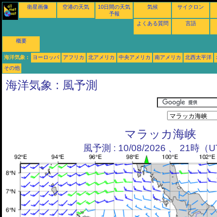
衛星画像
空港の天気
10日間の天気
気候
サイクロン
予報
よくある質問
言語
概要
海洋気象 :
ヨーロッパ
アフリカ
北アメリカ
中央アメリカ
南アメリカ
北西太平洋
その他
海洋気象 : 風予測
マラッカ海峡
風予測 : 10/08/2026 、 21時（