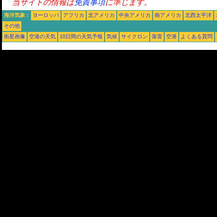
当サイトの情報は
免責事項
に準じます。
海洋気象 :
ヨーロッパ
アフリカ
北アメリカ
中央アメリカ
南アメリカ
北西太平洋
その他
衛星画像
空港の天気
10日間の天気予報
気候
サイクロン
落雷
空港
よくある質問