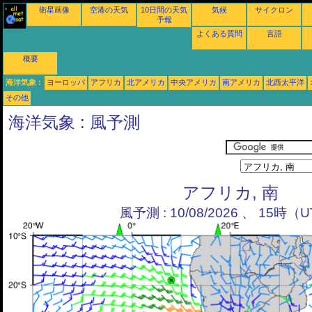
衛星画像
空港の天気
10日間の天気
気候
サイクロン
予報
よくある質問
言語
概要
海洋気象 :
ヨーロッパ
アフリカ
北アメリカ
中央アメリカ
南アメリカ
北西太平洋
その他
海洋気象 : 風予測
アフリカ, 南
風予測 : 10/08/2026 、 15時（