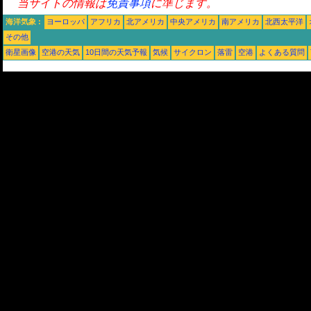
当サイトの情報は
免責事項
に準じます。
海洋気象 :
ヨーロッパ
アフリカ
北アメリカ
中央アメリカ
南アメリカ
北西太平洋
その他
衛星画像
空港の天気
10日間の天気予報
気候
サイクロン
落雷
空港
よくある質問