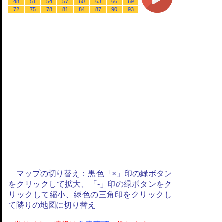
48
51
54
57
60
63
66
69
72
75
78
81
84
87
90
93
マップの切り替え：黒色「×」印の緑ボタン
をクリックして拡大、「-」印の緑ボタンをク
リックして縮小、緑色の三角印をクリックし
て隣りの地図に切り替え