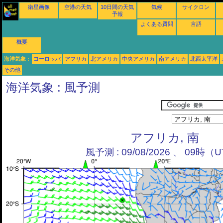
衛星画像
空港の天気
10日間の天気
気候
サイクロン
予報
よくある質問
言語
概要
海洋気象 :
ヨーロッパ
アフリカ
北アメリカ
中央アメリカ
南アメリカ
北西太平洋
その他
海洋気象 : 風予測
アフリカ, 南
風予測 : 09/08/2026 、 09時（