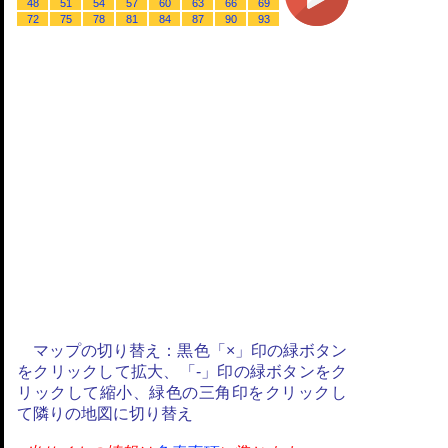
48
51
54
57
60
63
66
69
72
75
78
81
84
87
90
93
マップの切り替え：黒色「×」印の緑ボタン
をクリックして拡大、「-」印の緑ボタンをク
リックして縮小、緑色の三角印をクリックし
て隣りの地図に切り替え