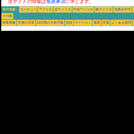
当サイトの情報は
免責事項
に準じます。
海洋気象 :
ヨーロッパ
アフリカ
北アメリカ
中央アメリカ
南アメリカ
北西太平洋
その他
衛星画像
空港の天気
10日間の天気予報
気候
サイクロン
落雷
空港
よくある質問