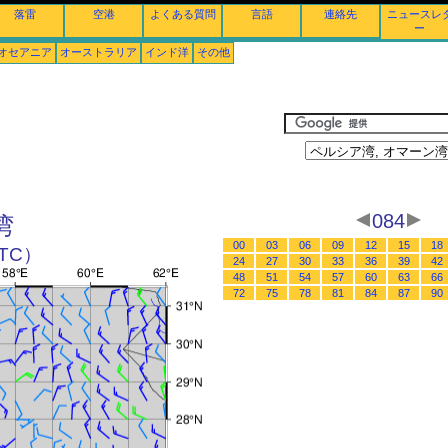
落雷
空港
よくある質問
言語
連絡先
ニュースレ
ー
オセアニア
オーストラリア
インド洋
その他
084
湾
00
03
06
09
12
15
18
UTC）
24
27
30
33
36
39
42
48
51
54
57
60
63
66
72
75
78
81
84
87
90