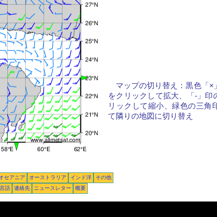
マップの切り替え：黒色「×
をクリックして拡大、「-」印
リックして縮小、緑色の三角
て隣りの地図に切り替え
オセアニア
オーストラリア
インド洋
その他
言語
連絡先
ニュースレター
概要