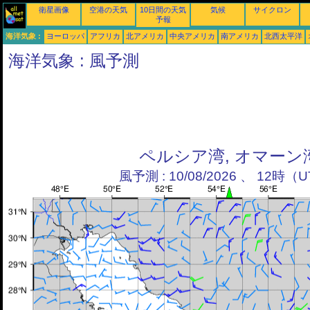
衛星画像
空港の天気
10日間の天気
気候
サイクロン
予報
海洋気象 :
ヨーロッパ
アフリカ
北アメリカ
中央アメリカ
南アメリカ
北西太平洋
海洋気象 : 風予測
ペルシア湾, オマーン
風予測 : 10/08/2026 、 12時（