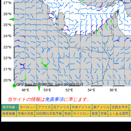
当サイトの情報は
免責事項
に準じます。
海洋気象 :
ヨーロッパ
アフリカ
北アメリカ
中央アメリカ
南アメリカ
北西太平洋
衛星画像
空港の天気
10日間の天気予報
気候
サイクロン
落雷
空港
よくある質問