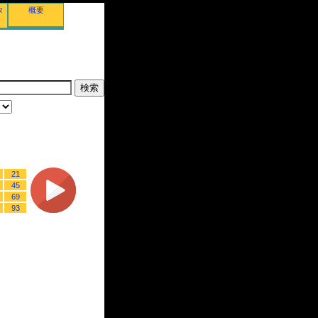
タ
概要
21
45
69
93