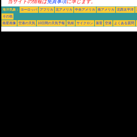
当サイトの情報は
免責事項
に準じます。
海洋気象 :
ヨーロッパ
アフリカ
北アメリカ
中央アメリカ
南アメリカ
北西太平洋
その他
衛星画像
空港の天気
10日間の天気予報
気候
サイクロン
落雷
空港
よくある質問