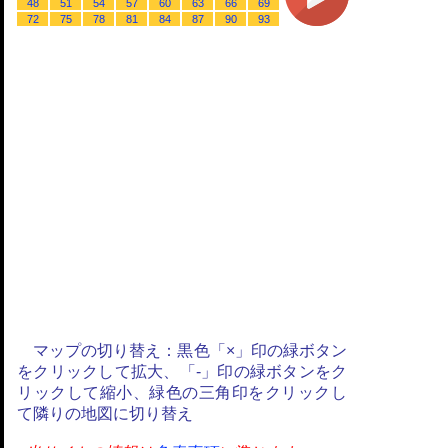
48
51
54
57
60
63
66
69
72
75
78
81
84
87
90
93
マップの切り替え：黒色「×」印の緑ボタン
をクリックして拡大、「-」印の緑ボタンをク
リックして縮小、緑色の三角印をクリックし
て隣りの地図に切り替え