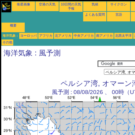
衛星画像
空港の天気
10日間の天気
気候
サイクロン
予報
よくある質問
言語
概要
海洋気象 :
ヨーロッパ
アフリカ
北アメリカ
中央アメリカ
南アメリカ
北西太平洋
その他
海洋気象 : 風予測
ペルシア湾, オマーン
風予測 : 08/08/2026 、 00時（