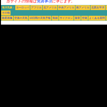
当サイトの情報は
免責事項
に準じます。
海洋気象 :
ヨーロッパ
アフリカ
北アメリカ
中央アメリカ
南アメリカ
北西太平洋
その他
衛星画像
空港の天気
10日間の天気予報
気候
サイクロン
落雷
空港
よくある質問