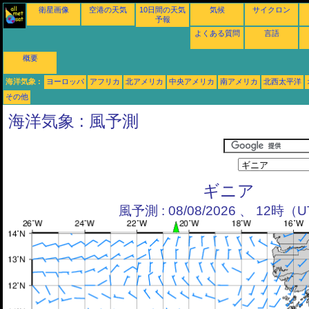
衛星画像
空港の天気
10日間の天気
気候
サイクロン
予報
よくある質問
言語
概要
海洋気象 :
ヨーロッパ
アフリカ
北アメリカ
中央アメリカ
南アメリカ
北西太平洋
その他
海洋気象 : 風予測
ギニア
風予測 : 08/08/2026 、 12時（