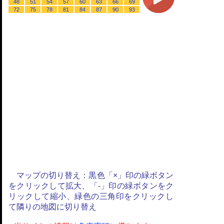
48
51
54
57
60
63
66
69
72
75
78
81
84
87
90
93
マップの切り替え：黒色「×」印の緑ボタン
をクリックして拡大、「-」印の緑ボタンをク
リックして縮小、緑色の三角印をクリックし
て隣りの地図に切り替え