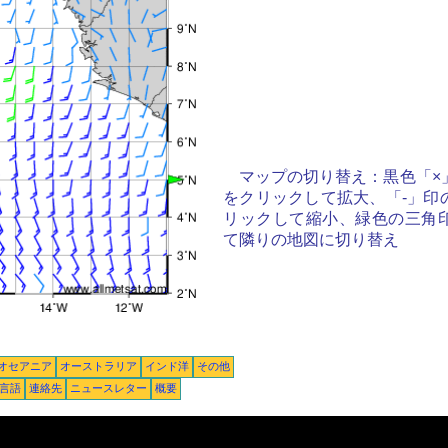
マップの切り替え：黒色「×
をクリックして拡大、「-」印
リックして縮小、緑色の三角
て隣りの地図に切り替え
オセアニア
オーストラリア
インド洋
その他
言語
連絡先
ニュースレター
概要