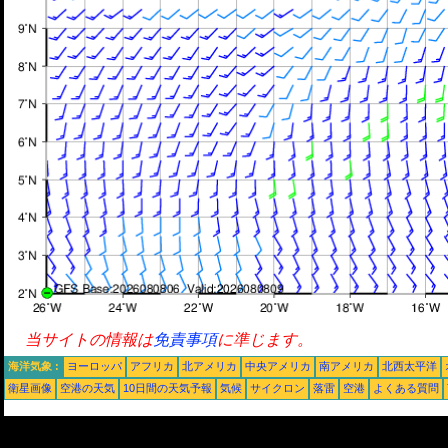
当サイトの情報は
免責事項
に準じます。
海洋気象 :
ヨーロッパ
アフリカ
北アメリカ
中央アメリカ
南アメリカ
北西太平洋
衛星画像
空港の天気
10日間の天気予報
気候
サイクロン
落雷
空港
よくある質問