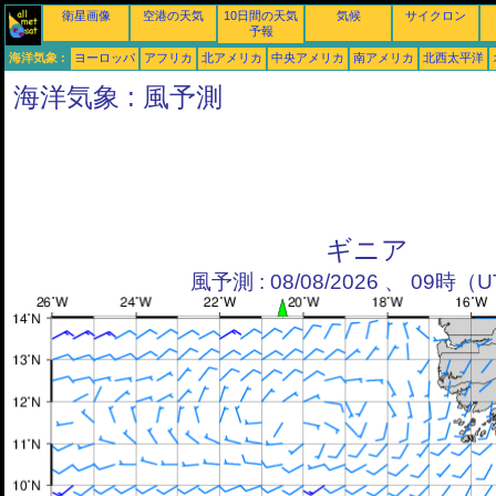
衛星画像
空港の天気
10日間の天気
気候
サイクロン
予報
海洋気象 :
ヨーロッパ
アフリカ
北アメリカ
中央アメリカ
南アメリカ
北西太平洋
海洋気象 : 風予測
ギニア
風予測 : 08/08/2026 、 09時（