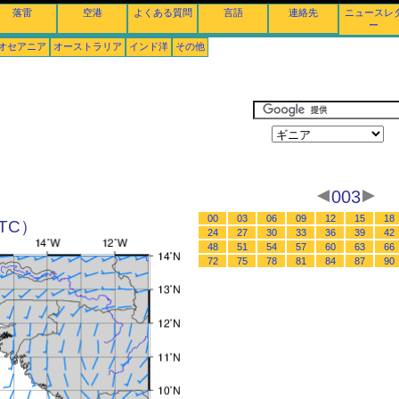
落雷
空港
よくある質問
言語
連絡先
ニュースレ
ー
オセアニア
オーストラリア
インド洋
その他
003
00
03
06
09
12
15
18
UTC）
24
27
30
33
36
39
42
48
51
54
57
60
63
66
72
75
78
81
84
87
90