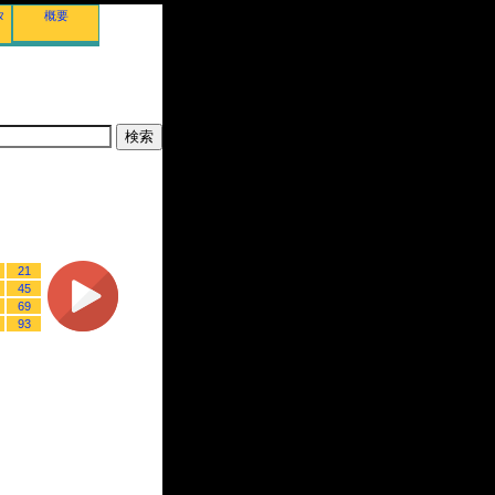
タ
概要
21
45
69
93