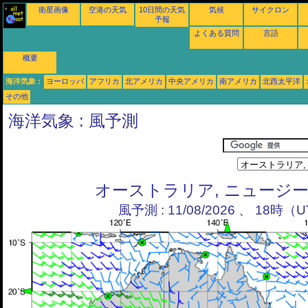
衛星画像
空港の天気
10日間の天気
気候
サイクロン
予報
よくある質問
言語
概要
海洋気象 :
ヨーロッパ
アフリカ
北アメリカ
中央アメリカ
南アメリカ
北西太平洋
その他
海洋気象 : 風予測
オーストラリア, ニュージ
風予測 : 11/08/2026 、 18時（