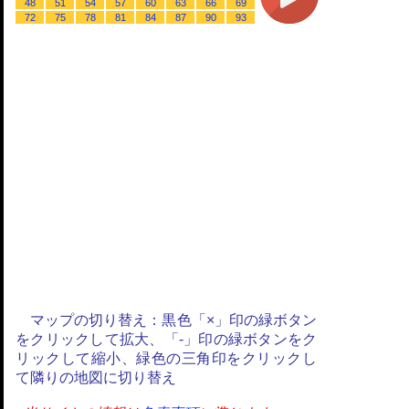
48
51
54
57
60
63
66
69
72
75
78
81
84
87
90
93
マップの切り替え：黒色「×」印の緑ボタン
をクリックして拡大、「-」印の緑ボタンをク
リックして縮小、緑色の三角印をクリックし
て隣りの地図に切り替え