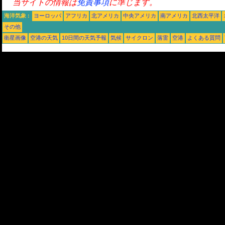
当サイトの情報は
免責事項
に準じます。
海洋気象 :
ヨーロッパ
アフリカ
北アメリカ
中央アメリカ
南アメリカ
北西太平洋
その他
衛星画像
空港の天気
10日間の天気予報
気候
サイクロン
落雷
空港
よくある質問