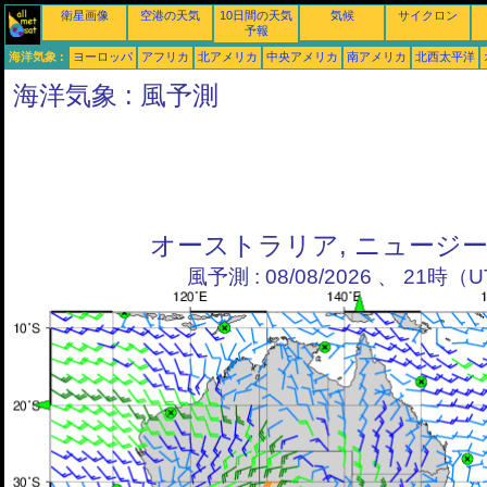
衛星画像
空港の天気
10日間の天気
気候
サイクロン
予報
海洋気象 :
ヨーロッパ
アフリカ
北アメリカ
中央アメリカ
南アメリカ
北西太平洋
海洋気象 : 風予測
オーストラリア, ニュージ
風予測 : 08/08/2026 、 21時（