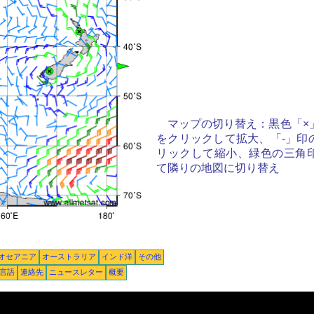
マップの切り替え：黒色「×
をクリックして拡大、「-」印
リックして縮小、緑色の三角
て隣りの地図に切り替え
オセアニア
オーストラリア
インド洋
その他
言語
連絡先
ニュースレター
概要