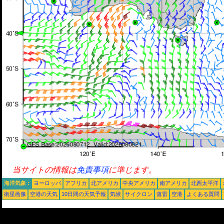
当サイトの情報は
免責事項
に準じます。
海洋気象 :
ヨーロッパ
アフリカ
北アメリカ
中央アメリカ
南アメリカ
北西太平洋
衛星画像
空港の天気
10日間の天気予報
気候
サイクロン
落雷
空港
よくある質問