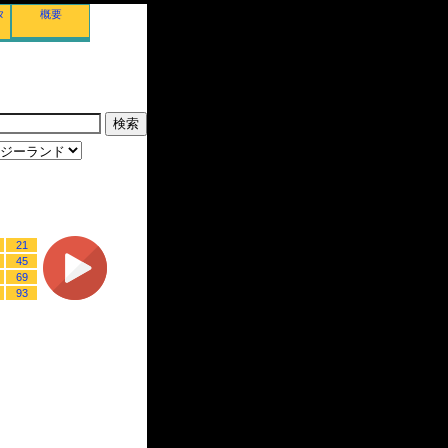
タ
概要
21
45
69
93