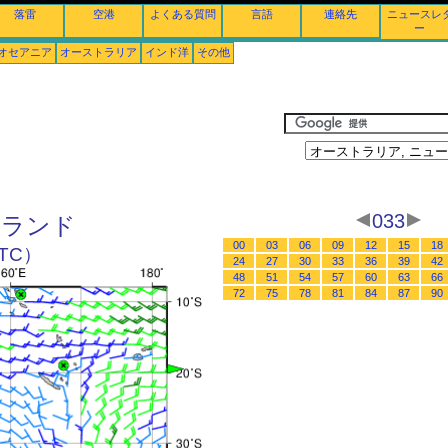
落雷
空港
よくある質問
言語
連絡先
ニュースレ
ー
オセアニア
オーストラリア
インド洋
その他
033
ーランド
00
03
06
09
12
15
18
UTC）
24
27
30
33
36
39
42
48
51
54
57
60
63
66
72
75
78
81
84
87
90