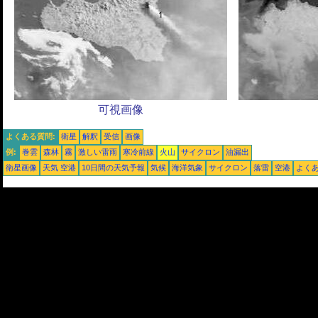
可視画像
よくある質問:
衛星
解釈
受信
画像
例:
巻雲
森林
霧
激しい雷雨
寒冷前線
火山
サイクロン
油漏出
衛星画像
天気 空港
10日間の天気予報
気候
海洋気象
サイクロン
落雷
空港
よく