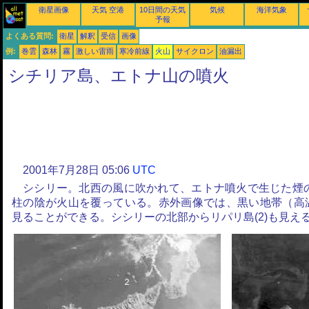
衛星画像
天気 空港
10日間の天気
気候
海洋気象
予報
よくある質問:
衛星
解釈
受信
画像
例:
巻雲
森林
霧
激しい雷雨
寒冷前線
火山
サイクロン
油漏出
シチリア島、エトナ山の噴火
2001年7月28日 05:06
UTC
シシリー。北西の風に吹かれて、エトナ噴火で生じた煙の
柱の陰が火山を覆っている。赤外画像では、黒い地帯（高
見ることができる。シシリーの北部からリパリ島(2)も見え