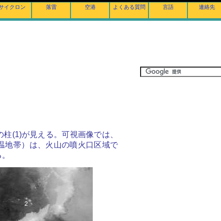
サイクロン
落雷
空港
よくある質問
言語
連絡先
柱(1)が見える。可視画像では、
温地帯）は、火山の噴火口区域で
る。