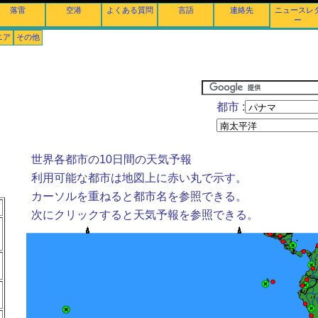
落雷
空港
よくある質問
言語
連絡先
ニュースレ
ー
ニア
その他
都市 :
世界各都市の10日間の天気予報
利用可能な都市は地図上に赤い丸で示す。
カーソルを重ねると都市名を参照できる。
次にクリックすると天気予報を参照できる。