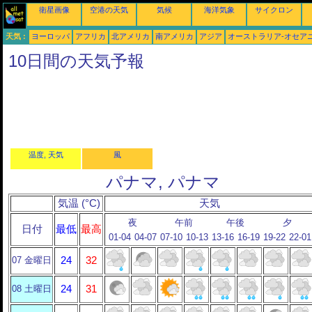
衛星画像
空港の天気
気候
海洋気象
サイクロン
天気 :
ヨーロッパ
アフリカ
北アメリカ
南アメリカ
アジア
オーストラリア-オセア
10日間の天気予報
温度, 天気
風
パナマ, パナマ
気温 (°C)
天気
夜
午前
午後
夕
日付
最低
最高
01-04
04-07
07-10
10-13
13-16
16-19
19-22
22-01
07 金曜日
24
32
08 土曜日
24
31