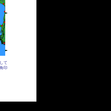
して
角印