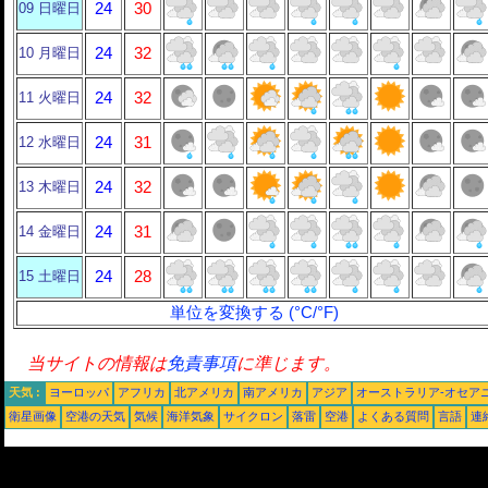
09 日曜日
24
30
10 月曜日
24
32
11 火曜日
24
32
12 水曜日
24
31
13 木曜日
24
32
14 金曜日
24
31
15 土曜日
24
28
単位を変換する (°C/°F)
当サイトの情報は
免責事項
に準じます。
天気 :
ヨーロッパ
アフリカ
北アメリカ
南アメリカ
アジア
オーストラリア-オセア
衛星画像
空港の天気
気候
海洋気象
サイクロン
落雷
空港
よくある質問
言語
連