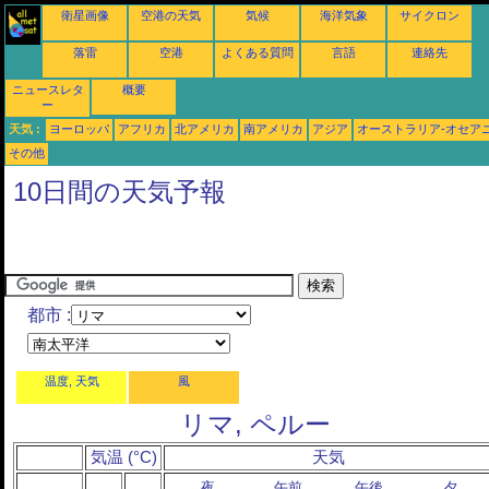
衛星画像
空港の天気
気候
海洋気象
サイクロン
落雷
空港
よくある質問
言語
連絡先
ニュースレタ
概要
ー
天気 :
ヨーロッパ
アフリカ
北アメリカ
南アメリカ
アジア
オーストラリア-オセア
その他
10日間の天気予報
都市 :
温度, 天気
風
リマ, ペルー
気温 (°C)
天気
夜
午前
午後
夕