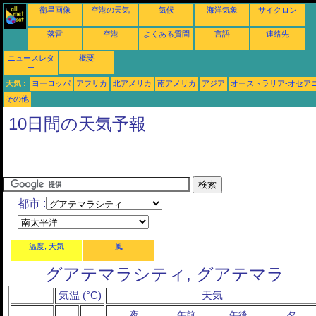
衛星画像
空港の天気
気候
海洋気象
サイクロン
落雷
空港
よくある質問
言語
連絡先
ニュースレタ
概要
ー
天気 :
ヨーロッパ
アフリカ
北アメリカ
南アメリカ
アジア
オーストラリア-オセア
その他
10日間の天気予報
都市 :
温度, 天気
風
グアテマラシティ, グアテマラ
気温 (°C)
天気
夜
午前
午後
夕