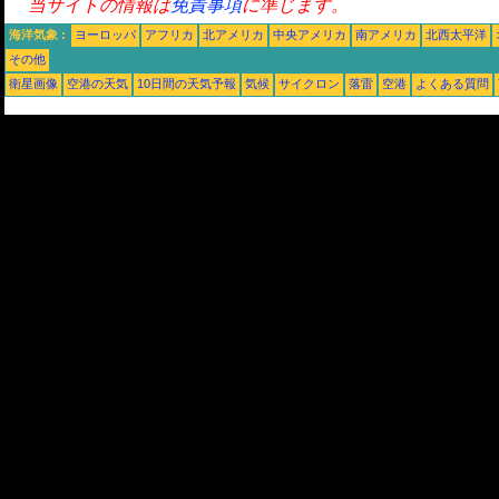
当サイトの情報は
免責事項
に準じます。
海洋気象 :
ヨーロッパ
アフリカ
北アメリカ
中央アメリカ
南アメリカ
北西太平洋
その他
衛星画像
空港の天気
10日間の天気予報
気候
サイクロン
落雷
空港
よくある質問