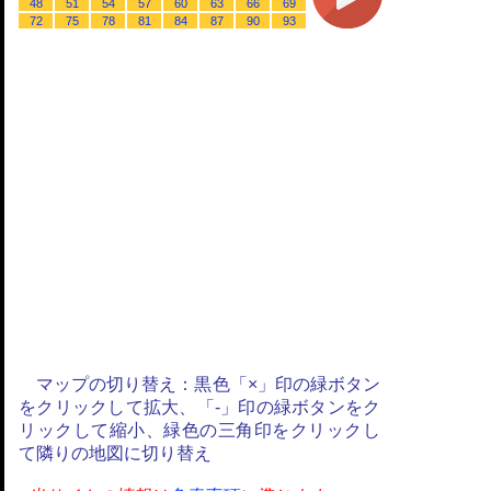
48
51
54
57
60
63
66
69
72
75
78
81
84
87
90
93
マップの切り替え：黒色「×」印の緑ボタン
をクリックして拡大、「-」印の緑ボタンをク
リックして縮小、緑色の三角印をクリックし
て隣りの地図に切り替え