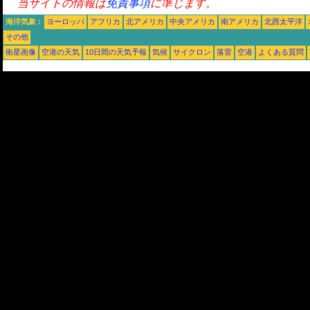
当サイトの情報は
免責事項
に準じます。
海洋気象 :
ヨーロッパ
アフリカ
北アメリカ
中央アメリカ
南アメリカ
北西太平洋
その他
衛星画像
空港の天気
10日間の天気予報
気候
サイクロン
落雷
空港
よくある質問