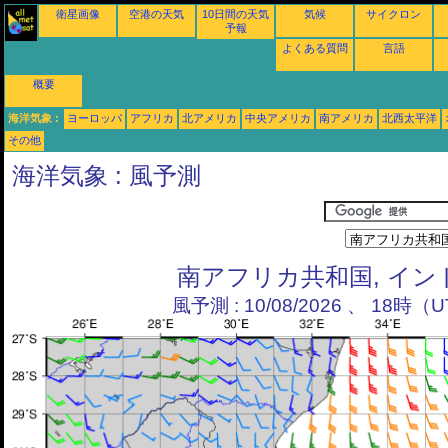
衛星画像
空港の天気
10日間の天気
気候
サイクロン
予報
よくある質問
言語
概要
海洋気象 :
ヨーロッパ
アフリカ
北アメリカ
中央アメリカ
南アメリカ
北西太平洋
その他
海洋気象 : 風予測
南アフリカ共和国, イン
風予測 : 10/08/2026 、 18時（