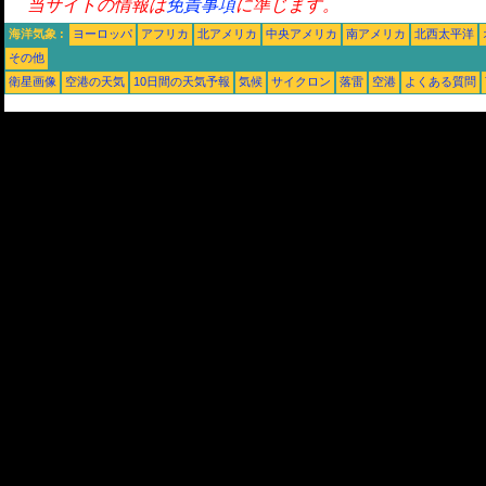
当サイトの情報は
免責事項
に準じます。
海洋気象 :
ヨーロッパ
アフリカ
北アメリカ
中央アメリカ
南アメリカ
北西太平洋
その他
衛星画像
空港の天気
10日間の天気予報
気候
サイクロン
落雷
空港
よくある質問