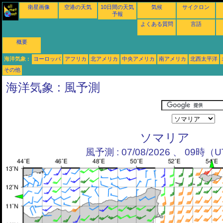
衛星画像
空港の天気
10日間の天気
気候
サイクロン
予報
よくある質問
言語
概要
海洋気象 :
ヨーロッパ
アフリカ
北アメリカ
中央アメリカ
南アメリカ
北西太平洋
その他
海洋気象 : 風予測
ソマリア
風予測 : 07/08/2026 、 09時（