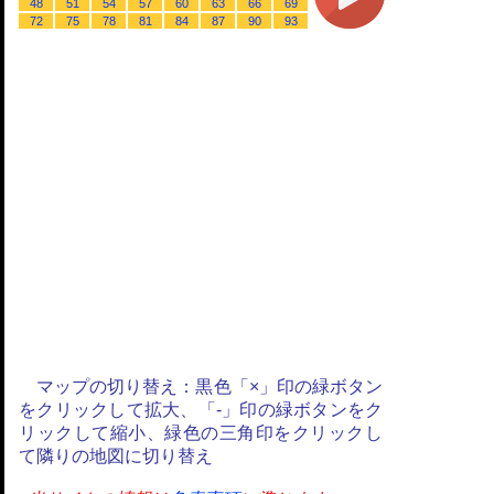
48
51
54
57
60
63
66
69
72
75
78
81
84
87
90
93
マップの切り替え：黒色「×」印の緑ボタン
をクリックして拡大、「-」印の緑ボタンをク
リックして縮小、緑色の三角印をクリックし
て隣りの地図に切り替え