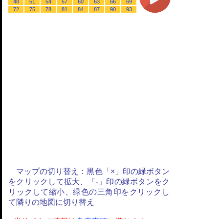
48
51
54
57
60
63
66
69
72
75
78
81
84
87
90
93
マップの切り替え：黒色「×」印の緑ボタン
をクリックして拡大、「-」印の緑ボタンをク
リックして縮小、緑色の三角印をクリックし
て隣りの地図に切り替え