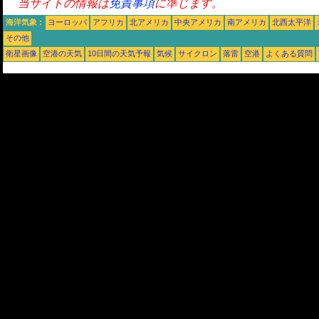
当サイトの情報は
免責事項
に準じます。
海洋気象 :
ヨーロッパ
アフリカ
北アメリカ
中央アメリカ
南アメリカ
北西太平洋
その他
衛星画像
空港の天気
10日間の天気予報
気候
サイクロン
落雷
空港
よくある質問