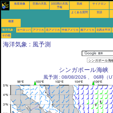
衛星画像
空港の天気
10日間の天気
気候
サイクロン
予報
よくある質問
言語
概要
海洋気象 :
ヨーロッパ
アフリカ
北アメリカ
中央アメリカ
南アメリカ
北西太平洋
その他
海洋気象 : 風予測
シンガポール海峡
風予測 : 08/08/2026 、 06時（