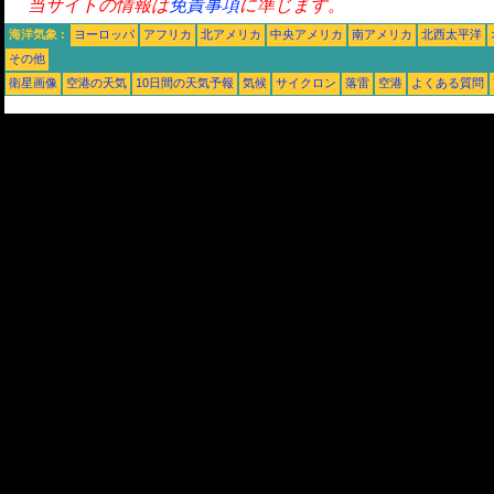
当サイトの情報は
免責事項
に準じます。
海洋気象 :
ヨーロッパ
アフリカ
北アメリカ
中央アメリカ
南アメリカ
北西太平洋
その他
衛星画像
空港の天気
10日間の天気予報
気候
サイクロン
落雷
空港
よくある質問