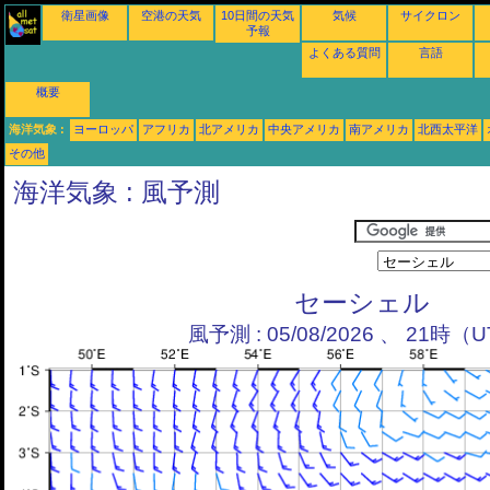
衛星画像
空港の天気
10日間の天気
気候
サイクロン
予報
よくある質問
言語
概要
海洋気象 :
ヨーロッパ
アフリカ
北アメリカ
中央アメリカ
南アメリカ
北西太平洋
その他
海洋気象 : 風予測
セーシェル
風予測 : 05/08/2026 、 21時（