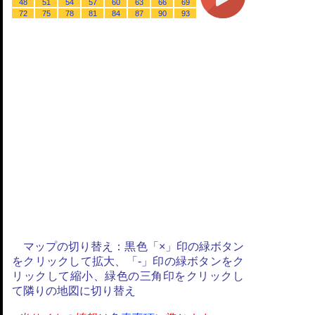
48
51
54
57
60
63
66
69
72
75
78
81
84
87
90
93
マップの切り替え：黒色「×」印の緑ボタン
をクリックして拡大、「-」印の緑ボタンをク
リックして縮小、緑色の三角印をクリックし
て隣りの地図に切り替え