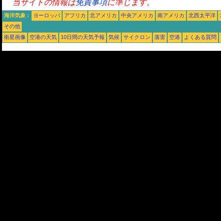
当サイトの情報は
免責事項
に準じます。
海洋気象 :
ヨーロッパ
アフリカ
北アメリカ
中央アメリカ
南アメリカ
北西太平洋
その他
衛星画像
空港の天気
10日間の天気予報
気候
サイクロン
落雷
空港
よくある質問