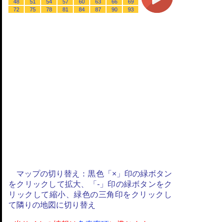
48
51
54
57
60
63
66
69
72
75
78
81
84
87
90
93
マップの切り替え：黒色「×」印の緑ボタン
をクリックして拡大、「-」印の緑ボタンをク
リックして縮小、緑色の三角印をクリックし
て隣りの地図に切り替え