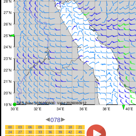
078
00
03
06
09
12
15
18
21
24
27
30
33
36
39
42
45