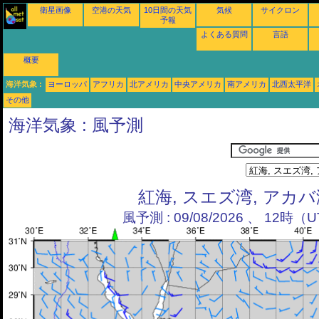
衛星画像
空港の天気
10日間の天気
気候
サイクロン
予報
よくある質問
言語
概要
海洋気象 :
ヨーロッパ
アフリカ
北アメリカ
中央アメリカ
南アメリカ
北西太平洋
その他
海洋気象 : 風予測
紅海, スエズ湾, アカ
風予測 : 09/08/2026 、 12時（