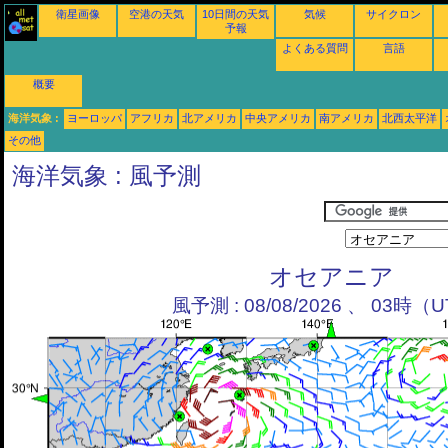
衛星画像
空港の天気
10日間の天気
気候
サイクロン
予報
よくある質問
言語
概要
海洋気象 :
ヨーロッパ
アフリカ
北アメリカ
中央アメリカ
南アメリカ
北西太平洋
その他
海洋気象 : 風予測
オセアニア
風予測 : 08/08/2026 、 03時（