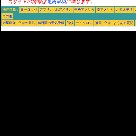
当サイトの情報は
免責事項
に準じます。
海洋気象 :
ヨーロッパ
アフリカ
北アメリカ
中央アメリカ
南アメリカ
北西太平洋
その他
衛星画像
空港の天気
10日間の天気予報
気候
サイクロン
落雷
空港
よくある質問