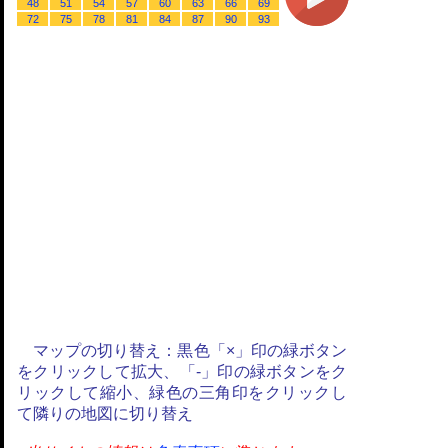
48
51
54
57
60
63
66
69
72
75
78
81
84
87
90
93
マップの切り替え：黒色「×」印の緑ボタン
をクリックして拡大、「-」印の緑ボタンをク
リックして縮小、緑色の三角印をクリックし
て隣りの地図に切り替え