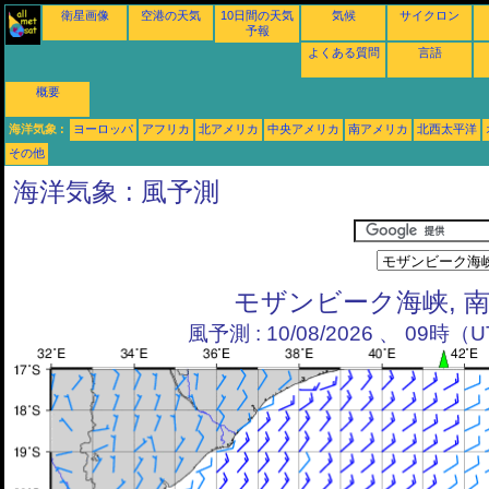
衛星画像
空港の天気
10日間の天気
気候
サイクロン
予報
よくある質問
言語
概要
海洋気象 :
ヨーロッパ
アフリカ
北アメリカ
中央アメリカ
南アメリカ
北西太平洋
その他
海洋気象 : 風予測
モザンビーク海峡, 
風予測 : 10/08/2026 、 09時（