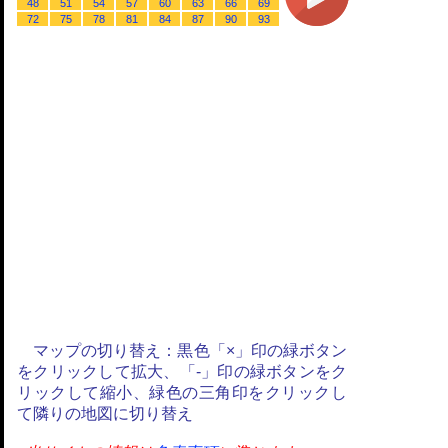
48
51
54
57
60
63
66
69
72
75
78
81
84
87
90
93
マップの切り替え：黒色「×」印の緑ボタン
をクリックして拡大、「-」印の緑ボタンをク
リックして縮小、緑色の三角印をクリックし
て隣りの地図に切り替え