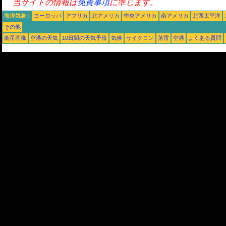
当サイトの情報は
免責事項
に準じます。
海洋気象 :
ヨーロッパ
アフリカ
北アメリカ
中央アメリカ
南アメリカ
北西太平洋
その他
衛星画像
空港の天気
10日間の天気予報
気候
サイクロン
落雷
空港
よくある質問