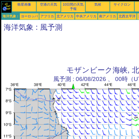
衛星画像
空港の天気
10日間の天気
気候
サイクロン
予報
海洋気象 :
ヨーロッパ
アフリカ
北アメリカ
中央アメリカ
南アメリカ
北西太平洋
海洋気象 : 風予測
モザンビーク海峡, 
風予測 : 06/08/2026 、 00時（