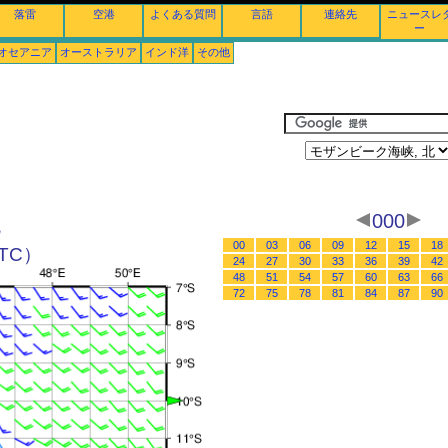
落雷
空港
よくある質問
言語
連絡先
ニュースレ
ー
オセアニア
オーストラリア
インド洋
その他
000
北
00
03
06
09
12
15
18
UTC）
24
27
30
33
36
39
42
48
51
54
57
60
63
66
72
75
78
81
84
87
90