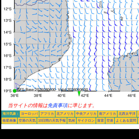
当サイトの情報は
免責事項
に準じます。
海洋気象 :
ヨーロッパ
アフリカ
北アメリカ
中央アメリカ
南アメリカ
北西太平洋
衛星画像
空港の天気
10日間の天気予報
気候
サイクロン
落雷
空港
よくある質問