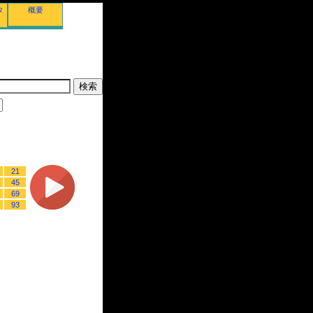
タ
概要
21
45
69
93