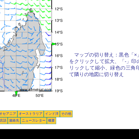
マップの切り替え：黒色「×
をクリックして拡大、「-」印
リックして縮小、緑色の三角
て隣りの地図に切り替え
オセアニア
オーストラリア
インド洋
その他
言語
連絡先
ニュースレター
概要