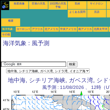
衛星画像
空港の天気
10日間の天気
気候
サイクロン
予報
よくある質問
言語
概要
海洋気象 :
ヨーロッパ
アフリカ
北アメリカ
中央アメリカ
南アメリカ
北西太平洋
その他
海洋気象 : 風予測
地中海, シチリア海峡, ガベス湾, シ
風予測 : 11/08/2026 、 12時（