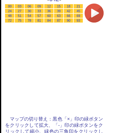
00
03
06
09
12
15
18
21
24
27
30
33
36
39
42
45
48
51
54
57
60
63
66
69
72
75
78
81
84
87
90
93
マップの切り替え：黒色「×」印の緑ボタン
をクリックして拡大、「-」印の緑ボタンをク
リックして縮小、緑色の三角印をクリックし