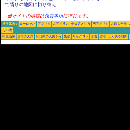
て隣りの地図に切り替え
当サイトの情報は
免責事項
に準じます。
海洋気象 :
ヨーロッパ
アフリカ
北アメリカ
中央アメリカ
南アメリカ
北西太平洋
その他
衛星画像
空港の天気
10日間の天気予報
気候
サイクロン
落雷
空港
よくある質問