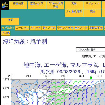
衛星画像
空港の天気
10日間の天気
気候
サイクロン
予報
よくある質問
言語
概要
海洋気象 :
ヨーロッパ
アフリカ
北アメリカ
中央アメリカ
南アメリカ
北西太平洋
その他
海洋気象 : 風予測
地中海, エーゲ海, マルマラ海,
風予測 : 09/08/2026 、 15時（