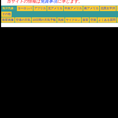
当サイトの情報は
免責事項
に準じます。
海洋気象 :
ヨーロッパ
アフリカ
北アメリカ
中央アメリカ
南アメリカ
北西太平洋
その他
衛星画像
空港の天気
10日間の天気予報
気候
サイクロン
落雷
空港
よくある質問