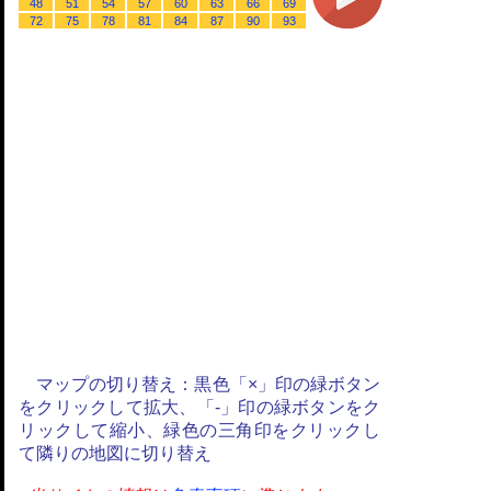
48
51
54
57
60
63
66
69
72
75
78
81
84
87
90
93
マップの切り替え：黒色「×」印の緑ボタン
をクリックして拡大、「-」印の緑ボタンをク
リックして縮小、緑色の三角印をクリックし
て隣りの地図に切り替え