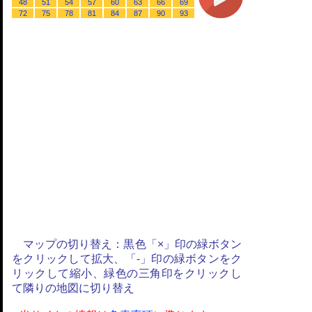
48
51
54
57
60
63
66
69
72
75
78
81
84
87
90
93
マップの切り替え：黒色「×」印の緑ボタン
をクリックして拡大、「-」印の緑ボタンをク
リックして縮小、緑色の三角印をクリックし
て隣りの地図に切り替え