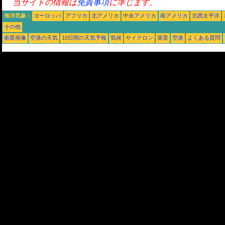
当サイトの情報は
免責事項
に準じます。
海洋気象 :
ヨーロッパ
アフリカ
北アメリカ
中央アメリカ
南アメリカ
北西太平洋
その他
衛星画像
空港の天気
10日間の天気予報
気候
サイクロン
落雷
空港
よくある質問