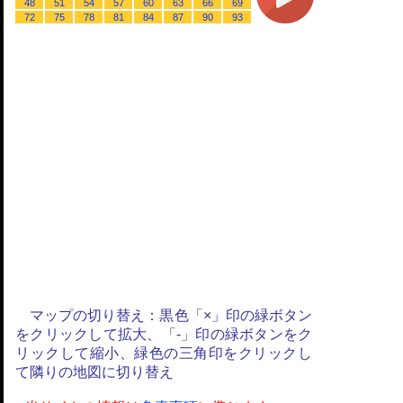
48
51
54
57
60
63
66
69
72
75
78
81
84
87
90
93
マップの切り替え：黒色「×」印の緑ボタン
をクリックして拡大、「-」印の緑ボタンをク
リックして縮小、緑色の三角印をクリックし
て隣りの地図に切り替え