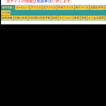
当サイトの情報は
免責事項
に準じます。
海洋気象 :
ヨーロッパ
アフリカ
北アメリカ
中央アメリカ
南アメリカ
北西太平洋
その他
衛星画像
空港の天気
10日間の天気予報
気候
サイクロン
落雷
空港
よくある質問