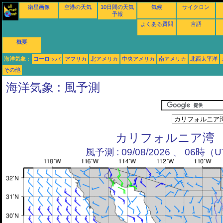
衛星画像
空港の天気
10日間の天気
気候
サイクロン
予報
よくある質問
言語
概要
海洋気象 :
ヨーロッパ
アフリカ
北アメリカ
中央アメリカ
南アメリカ
北西太平洋
その他
海洋気象 : 風予測
カリフォルニア湾
風予測 : 09/08/2026 、 06時（